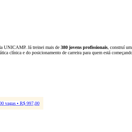
la UNICAMP. Já treinei mais de
380 jovens profissionais
, construí um
rática clínica e do posicionamento de carreira para quem está começand
00 vagas • R$ 997,00